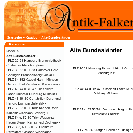
Startseite
»
Katalog
»
Alte Bundesländer
Kategorien
Alte Bundesländer
Motive->
Alte Bundesländer
->
PLZ 20-28 Hamburg Bremen Lübeck
Cuxhaven Flensburg Kiel->
PLZ 20-28 Hamburg Bremen Lübeck Cuxh
PLZ 30-33 u.37-38 Hannover Celle
Flensburg Kiel
Göttingen Braunschweig Goslar->
PLZ 34-352 Kassel Hann.-Münden
Marburg Bad Karlshafen Wildungen->
PLZ 40-44 u. 46-47 Düsseldorf
PLZ 40-44 u. 46-47 Düsseldorf Essen Müns
Duisburg Mülheim
Essen Münster Duisburg Mülheim->
PLZ 45,49 ,59 Osnabrück Dortmund
Herford Bochum Bielefeld->
PLZ 50-53 u. 56 Köln Aachen Bonn
PLZ 54 u. 57-59 Trier Wuppertal Hagen Si
Koblenz Gladbach Stolberg->
Remscheid Cochem
PLZ 54 u. 57-59 Trier Wuppertal
Hagen Siegen Remscheid Cochem->
PLZ 353, 60-62 u. 65 Frankfurt
PLZ 70-74 Stuttgart Heilbronn Tübinge
Darmstadt Giessen Wiesbaden