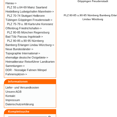
Göppingen Freudenstadt
Hanau->
PLZ 55 u.64-69 Mainz Saarland
Heidelberg Ludwigshafen Mannheim->
PLZ 80-85 u.90-95 Nürnberg Bamberg Erla
PLZ 70-74 Stuttgart Heilbronn
Lindau Würzburg
Tübingen Göppingen Freudenstadt->
PLZ 75-79 u. 88 Karlsruhe Konstanz
Offenbrug Friedrichshafen->
PLZ 80-85 München Regensburg
Bad Tölz Passau Ingolstadt->
PLZ 80-85 u.90-95 Nürnberg
Bamberg Erlangen Lindau Würzburg->
Neue Bundesländer->
Topographie International->
ehemalige deutsche Ostgebiete->
Heimatliteratur Reiseführer Landkarten
Sammlungen->
DDR - Nostalgie Fahnen Wimpel
Fahnenspitzen->
Informationen
Liefer- und
Versandkosten
Unsere AGB
Kontakt
Impressum
Datenschutzerklärung
Komplettsuche