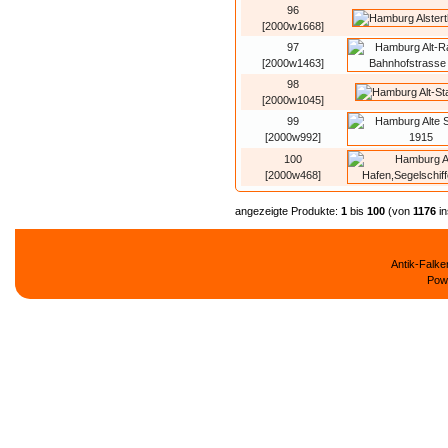
96
[2000w1668]
97
[2000w1463]
98
[2000w1045]
99
[2000w992]
100
[2000w468]
angezeigte Produkte:
1
bis
100
(von
1176
in
Antik-Falk
Pow