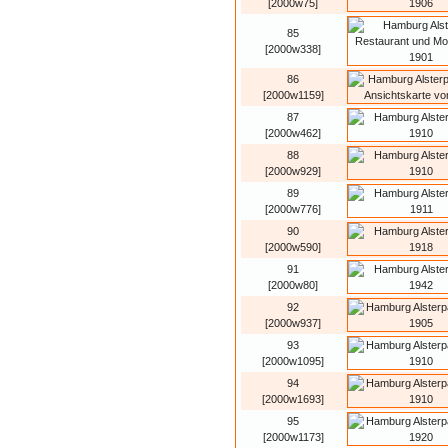
[2000w75]
85
[2000w338]
86
[2000w1159]
87
[2000w462]
88
[2000w929]
89
[2000w776]
90
[2000w590]
91
[2000w80]
92
[2000w937]
93
[2000w1095]
94
[2000w1693]
95
[2000w1173]