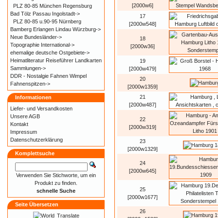
[2000w6]
PLZ 80-85 München Regensburg
Bad Tölz Passau Ingolstadt->
17
PLZ 80-85 u.90-95 Nürnberg
[2000w548]
Bamberg Erlangen Lindau Würzburg->
Neue Bundesländer->
18
Topographie International->
[2000w36]
ehemalige deutsche Ostgebiete->
Heimatliteratur Reiseführer Landkarten
19
Sammlungen->
[2000w479]
DDR - Nostalgie Fahnen Wimpel
20
Fahnenspitzen->
[2000w1359]
21
Informationen
[2000w487]
Liefer- und
Versandkosten
Unsere AGB
22
Kontakt
[2000w319]
Impressum
Datenschutzerklärung
23
[2000w1329]
Komplettsuche
24
[2000w645]
Verwenden Sie Stichworte, um ein
Produkt zu finden.
25
schnelle Suche
[2000w1677]
Seite Übersetzen
26
Translate