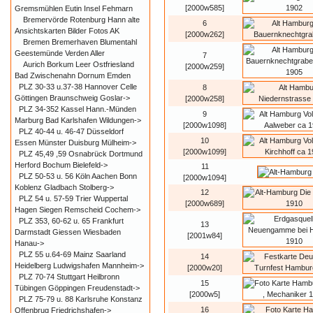
[2000w585]
Gremsmühlen Eutin Insel Fehmarn
Bremervörde Rotenburg Hann alte
6
Ansichtskarten Bilder Fotos AK
[2000w262]
Bremen Bremerhaven Blumentahl
Geestemünde Verden Aller
7
Aurich Borkum Leer Ostfriesland
[2000w259]
Bad Zwischenahn Dornum Emden
PLZ 30-33 u.37-38 Hannover Celle
8
Göttingen Braunschweig Goslar->
[2000w258]
PLZ 34-352 Kassel Hann.-Münden
9
Marburg Bad Karlshafen Wildungen->
[2000w1098]
PLZ 40-44 u. 46-47 Düsseldorf
10
Essen Münster Duisburg Mülheim->
[2000w1099]
PLZ 45,49 ,59 Osnabrück Dortmund
Herford Bochum Bielefeld->
11
PLZ 50-53 u. 56 Köln Aachen Bonn
[2000w1094]
Koblenz Gladbach Stolberg->
12
PLZ 54 u. 57-59 Trier Wuppertal
[2000w689]
Hagen Siegen Remscheid Cochem->
PLZ 353, 60-62 u. 65 Frankfurt
13
Darmstadt Giessen Wiesbaden
[2001w84]
Hanau->
PLZ 55 u.64-69 Mainz Saarland
14
Heidelberg Ludwigshafen Mannheim->
[2000w20]
PLZ 70-74 Stuttgart Heilbronn
15
Tübingen Göppingen Freudenstadt->
[2000w5]
PLZ 75-79 u. 88 Karlsruhe Konstanz
16
Offenbrug Friedrichshafen->