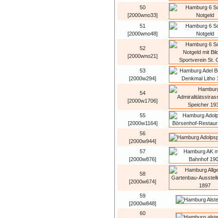
50
[2000wno33]
51
[2000wno48]
52
[2000wno21]
53
[2000w294]
54
[2000w1706]
55
[2000w1164]
56
[2000w944]
57
[2000w876]
58
[2000w674]
59
[2000w848]
60