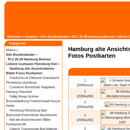
Startseite
»
Katalog
»
Alte Bundesländer
»
PLZ 20-28 Hamburg Bremen Lübeck C
Kategorien
Hamburg alte Ansichts
Motive->
Fotos Postkarten
Alte Bundesländer
->
PLZ 20-28 Hamburg Bremen
Lübeck Cuxhaven Flensburg Kiel
->
Hamburg alte Ansichtskarten
Bilder Fotos Postkarten
Friedrichsruh Oldesloe Geesthacht
1
Pinneberg Lauenburg
[2000wno1]
Cuxhaven Buxtehude Helgoland
2
Harburg Ottendorf
[2000w266]
Hallig Hooge Itzehoe
Brunsbüttelkoog Friedrichstadt Husum
3
Heide
[2000w268]
Flensburg Rendsburg Bad
Bramstedt Eckernförde Neumünster
4
Kiel alte Ansichtskarten Bilder
[2000w260]
Postkarten AK
5
Lübeck Travemünde Bad Malente -