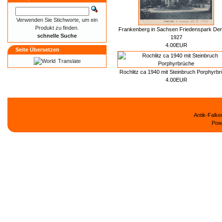
Verwenden Sie Stichworte, um ein
Produkt zu finden.
Frankenberg in Sachsen Friedenspark De
schnelle Suche
1927
4.00EUR
Seite Übersetzen
Translate
Rochlitz ca 1940 mit Steinbruch Porphyrb
4.00EUR
Antik-Falk
Pow