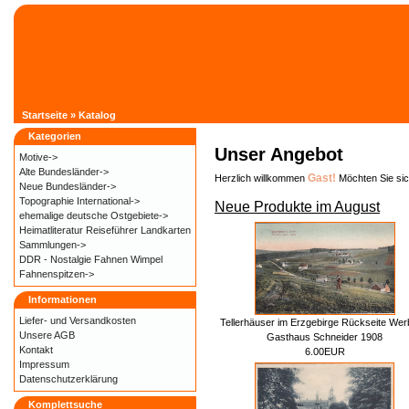
Startseite
»
Katalog
Kategorien
Unser Angebot
Motive->
Alte Bundesländer->
Gast!
Herzlich willkommen
Möchten Sie si
Neue Bundesländer->
Topographie International->
Neue Produkte im August
ehemalige deutsche Ostgebiete->
Heimatliteratur Reiseführer Landkarten
Sammlungen->
DDR - Nostalgie Fahnen Wimpel
Fahnenspitzen->
Informationen
Liefer- und
Versandkosten
Tellerhäuser im Erzgebirge Rückseite We
Unsere AGB
Gasthaus Schneider 1908
Kontakt
6.00EUR
Impressum
Datenschutzerklärung
Komplettsuche